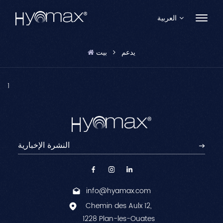
العربية
يدعم
بيت
English
Français
1
Español
Pусский
Português
العربية
info@hyamax.com
日本語
Chemin des Aulx 12,
中文
1228 Plan-les-Ouates