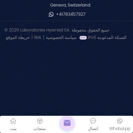
Geneva, Switzerland.
+41783457927
© 2026 Laboratories Hyamed SA. جميع الحقوق محفوظة .
خريطة الموقع
|
XML
|
سياسة الخصوصية
IPv6 الشبكة المدعومة
بيت
منتجات
اتصال
WhatsApp