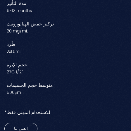
مدة التأثير
6-12 months
تركيز حمض الهيالورونيك
20 mg/mL
طَرد
2x1.0mL
حجم الإبرة
27G 1/2''
متوسط ​​حجم الجسيمات
500μm
*للاستخدام المهني فقط
اتصل بنا