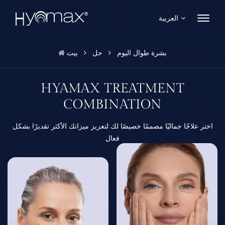
العربية
بشرة طوال اليوم
حل
بيت
English
Français
HYAMAX TREATMENT
COMBINATION
Español
اختر علاجًا جماليًا مصممًا خصيصًا لك لتعزيز ميزاتك الأكثر تقديرًا بشكل
Pусский
فعال
Português
العربية
日本語
中文