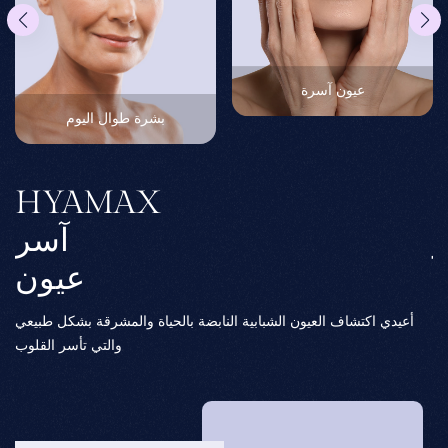
عيون آسرة
بشرة طوال اليوم
HYAMAX
ز
آسر
ة
عيون
بة
أعيدي اكتشاف العيون الشبابية النابضة بالحياة والمشرقة بشكل طبيعي
والتي تأسر القلوب