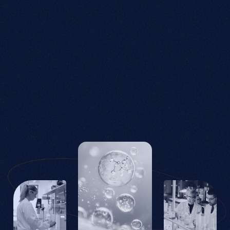
Hyamax® سي
Hyamax® إي